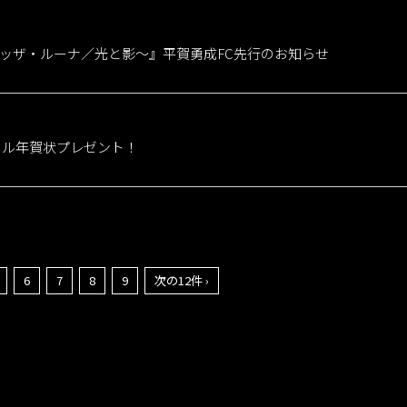
E～メッザ・ルーナ／光と影～』平賀勇成FC先行のお知らせ
 デジタル年賀状プレゼント！
6
7
8
9
次の12件 ›