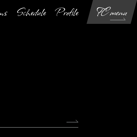
ws
Schedule
Profile
FC menu
Login
Join
Movie
Blog
Gallery
Voice