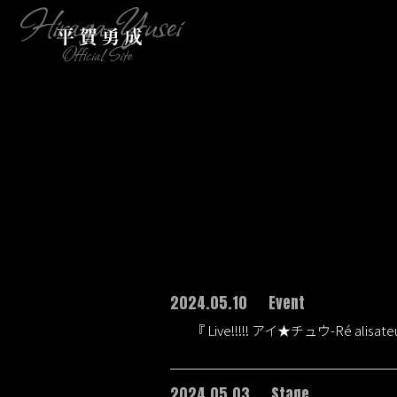
2024.05.10
Event
『 Live!!!!! アイ★チュウ-Ré alisa
2024.05.03
Stage