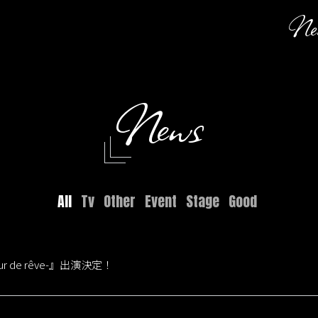
Ne
News
All
Tv
Other
Event
Stage
Good
teur de rêve-』出演決定！