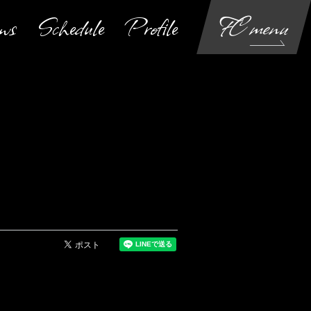
ws
Schedule
Profile
FC menu
Login
Join
Movie
Blog
Gallery
Voice