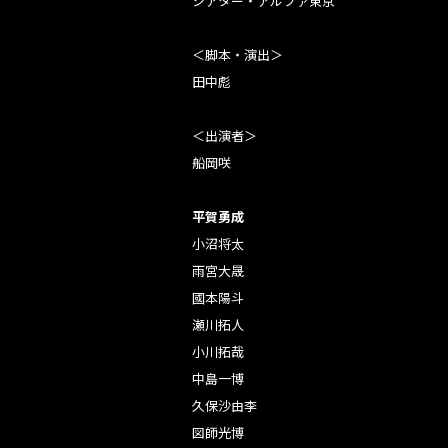
シアター・アルファ東京
＜脚本・演出＞
田中彪
＜出演者＞
船岡咲
平賀勇成
小沼将太
雨宮大晟
國本陽斗
瀬川拓人
小川拓哉
中島一博
久保沙由李
図師光博