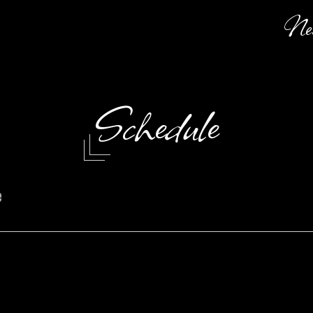
Ne
Schedule
e