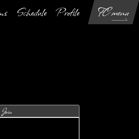
ws
Schedule
Profile
FC menu
Login
Join
Movie
Blog
Gallery
Join
Voice