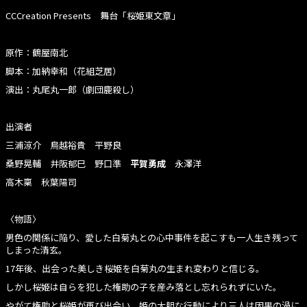
CCCreation Presents 舞台「桜姫東文章」
原作：鶴屋南北
脚本：加納幸和（花組芝居）
演出：丸尾丸一郎（劇団鹿殺し）
出演者
三浦涼介 鳥越裕貴 平野良
桑野晃輔 井阪郁巳 野口準
平賀勇成
永澤洋
高木稟 秋葉陽司
〈物語〉
男色の関係に陥り、愛した白菊丸との心中事件を起こすも一人生き残って
しまった清玄。
17年後、出会った美しき桜姫を白菊丸の生まれ変わりと信じる。
しかし桜姫は自らを犯した権助の子を産み落とし忘れられずにいた。
やがて権助と桜姫が再び出会い、姫の大胆な行動により三人は因果の渦に